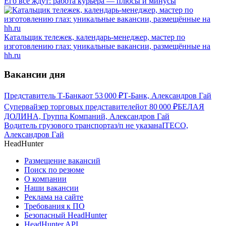
Его все ждут: работа курьера — плюсы и минусы
Катальщик тележек, календарь-менеджер, мастер по
изготовлению глаз: уникальные вакансии, размещённые на
hh.ru
Вакансии дня
Представитель Т-Банка
от
53 000
₽
Т-Банк, Александров Гай
Супервайзер торговых представителей
от
80 000
₽
БЕЛАЯ
ДОЛИНА, Группа Компаний, Александров Гай
Водитель грузового транспорта
з/п не указана
ITECO,
Александров Гай
HeadHunter
Размещение вакансий
Поиск по резюме
О компании
Наши вакансии
Реклама на сайте
Требования к ПО
Безопасный HeadHunter
HeadHunter API