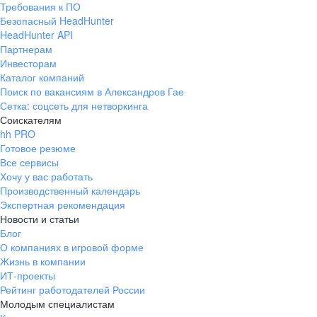
Требования к ПО
pr@ural.hh.ru
Безопасный HeadHunter
HeadHunter API
Краснодар
Партнерам
Инвесторам
ул. Янковского, д. 169, 7 этаж,
Каталог компаний
706 каб.
Поиск по вакансиям в Александров Гае
+7 861 205-55-57
Сетка: соцсеть для нетворкинга
pr@krd.hh.ru
Соискателям
hh PRO
Готовое резюме
Владивосток
Все сервисы
пер. Ланинский д. 4, офис 3.4
Хочу у вас работать
Производственный календарь
+7 423 202-33-28
Экспертная рекомендация
pr@dv.hh.ru
Новости и статьи
Блог
Новосибирск
О компаниях в игровой форме
Жизнь в компании
ул. Большевистская, д. 35,
ИТ-проекты
помещение 21
Рейтинг работодателей России
+7 383 207-94-64
Молодым специалистам