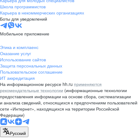
Карьера для молодых специалистов
pr@nsk.hh.ru
Школа программистов
Карьера в некоммерческих организациях
Минск
Боты для уведомлений
пр-т Дзержинского, д. 57,
10 этаж, помещение 45-1
Мобильное приложение
+375 (17)
336-03-02
Этика и комплаенс
pr@rabota.by
Оказание услуг
Использование сайтов
Алматы
Защита персональных данных
Пользовательское соглашение
пр. Абая, д. 151, БЦ Алатау,
ИТ аккредитация
12 этаж, офис 1209
На информационном ресурсе hh.ru
применяются
+7 727 232-13-13
рекомендательные технологии
(информационные технологии
pr@headhunter.com.kz
предоставления информации на основе сбора, систематизации
и анализа сведений, относящихся к предпочтениям пользователей
сети «Интернет», находящихся на территории Российской
Федерации)
Русский