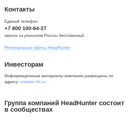
Контакты
Единый телефон
+7 800 100-64-27
звонок из регионов России бесплатный
Региональные офисы HeadHunter
Москва
Инвесторам
внутригородская территория
Информационные материалы компании размещены по
Муниципальный округ Тверской,
адресу:
investor.hh.ru
2-я Брестская ул., д. 48,
помещение 25
+7 495 974-64-27
Группа компаний HeadHunter состоит
+7 495 980-64-27
в сообществах
+7 495 134-92-24
press@hh.ru