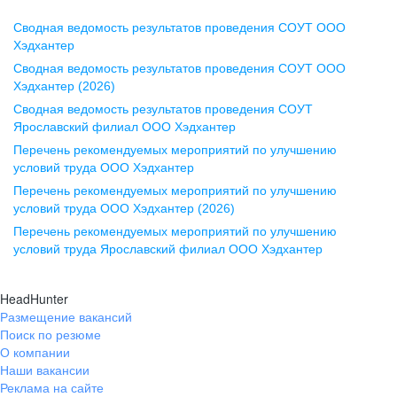
Сводная ведомость результатов проведения СОУТ ООО
Воронеж
Хэдхантер
Сводная ведомость результатов проведения СОУТ ООО
ул. Комиссаржевской, д. 10,
Хэдхантер (2026)
офис 1212
Сводная ведомость результатов проведения СОУТ
+7 473 280-05-05
Ярославский филиал ООО Хэдхантер
pr@vrn.hh.ru
Перечень рекомендуемых мероприятий по улучшению
условий труда ООО Хэдхантер
Казань
Перечень рекомендуемых мероприятий по улучшению
ул. Спартаковская, д. 2А, этаж 3,
условий труда ООО Хэдхантер (2026)
помещение 15
Перечень рекомендуемых мероприятий по улучшению
условий труда Ярославский филиал ООО Хэдхантер
+7 843 212-12-50
pr@kzn.hh.ru
HeadHunter
Размещение вакансий
Екатеринбург
Поиск по резюме
ул. Боевых Дружин, стр. 20,
О компании
5 этаж, офис 505, 521
Наши вакансии
Реклама на сайте
+7 343 226-79-99