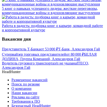
5 книг о навыках успешного лидера: жесткие переговоры,
коммуникационные войны и вдохновляющие выступления
Работа в радость: подборка книг о карьере, командной работе
и корпоративной культуре
Вакансии дня
Представитель Т-Банка
от
53 000
₽
Т-Банк, Александров Гай
Супервайзер торговых представителей
от
80 000
₽
БЕЛАЯ
ДОЛИНА, Группа Компаний, Александров Гай
Водитель грузового транспорта
з/п не указана
ITECO,
Александров Гай
HeadHunter
Размещение вакансий
Поиск по резюме
О компании
Наши вакансии
Реклама на сайте
Требования к ПО
Безопасный HeadHunter