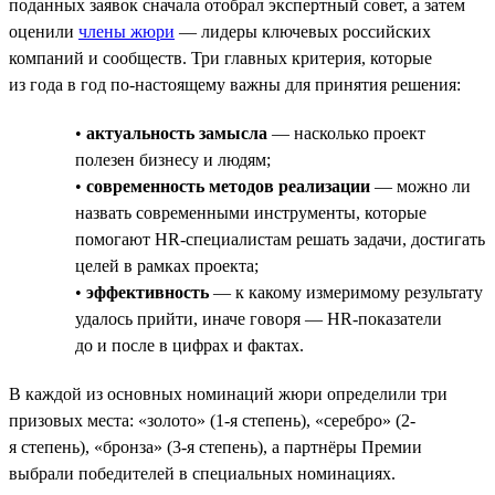
поданных заявок сначала отобрал экспертный совет, а затем
оценили
члены жюри
— лидеры ключевых российских
компаний и сообществ. Три главных критерия, которые
из года в год по-настоящему важны для принятия решения:
•
актуальность замысла
— насколько проект
полезен бизнесу и людям;
•
современность методов реализации
— можно ли
назвать современными инструменты, которые
помогают HR-специалистам решать задачи, достигать
целей в рамках проекта;
•
эффективность
— к какому измеримому результату
удалось прийти, иначе говоря — HR-показатели
до и после в цифрах и фактах.
В каждой из основных номинаций жюри определили три
призовых места: «золото» (1-я степень), «серебро» (2-
я степень), «бронза» (3-я степень), а партнёры Премии
выбрали победителей в специальных номинациях.