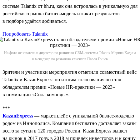
системе Talantix от hh.ru, как она встроилась в уникальную для
российского рынка бизнес-модель и каких результатов
в подборе удаётся добиваться.
Попробовать Talantix
На фото основатель и директор по развитию CRM-системы Talantix Марина Хадина
и менеджер по развитию клиентов Павел Гошев
Зрители и участники мероприятия отметили совместный кейс
Talantix и KazanExpress: по итогам голосования он стал
обладателем премии «Новые HR-практики — 2023»
в номинации «Сила команды».
***
KazanExpress
— маркетплейс с уникальной бизнес-моделью
родом из Иннополиса. Компания бесплатно доставляет заказы
всего за сутки в 120 городов России. KazanExpress вышел
на рынок в 2017 году, в 2018‑м привлёк инвесторов и к концу