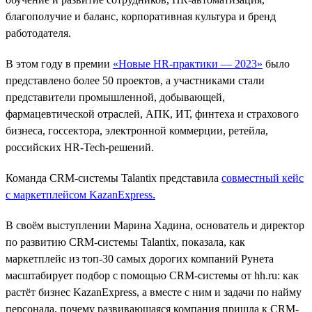
благополучие и баланс, корпоративная культура и бренд
работодателя.
В этом году в премии
«Новые HR-практики — 2023»
было
представлено более 50 проектов, а участниками стали
представители промышленной, добывающей,
фармацевтической отраслей, АПК, ИТ, финтеха и страхового
бизнеса, госсектора, электронной коммерции, ретейла,
российских HR-Tech-решений.
Команда CRM-системы Talantix представила
совместный кейс
с маркетплейсом KazanExpress
.
В своём выступлении Марина Хадина, основатель и директор
по развитию CRM-системы Talantix, показала, как
маркетплейс из топ-30 самых дорогих компаний Рунета
масштабирует подбор c помощью CRM-системы от hh.ru: как
растёт бизнес KazanExpress, а вместе с ним и задачи по найму
персонала, почему развивающаяся компания пришла к CRM-