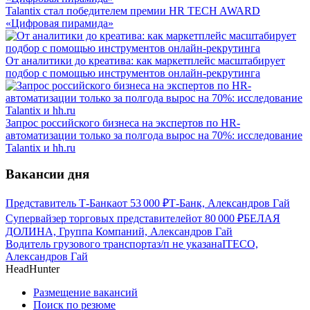
Talantix cтал победителем премии HR TECH AWARD
«Цифровая пирамида»
От аналитики до креатива: как маркетплейс масштабирует
подбор с помощью инструментов онлайн-рекрутинга
Запрос российского бизнеса на экспертов по HR-
автоматизации только за полгода вырос на 70%: исследование
Talantix и hh.ru
Вакансии дня
Представитель Т-Банка
от
53 000
₽
Т-Банк, Александров Гай
Супервайзер торговых представителей
от
80 000
₽
БЕЛАЯ
ДОЛИНА, Группа Компаний, Александров Гай
Водитель грузового транспорта
з/п не указана
ITECO,
Александров Гай
HeadHunter
Размещение вакансий
Поиск по резюме