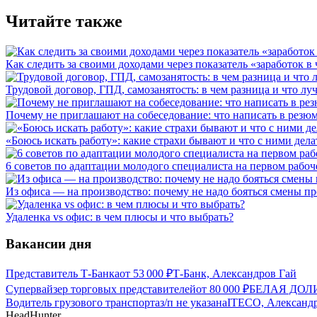
Читайте также
Как следить за своими доходами через показатель «заработок в 
Трудовой договор, ГПД, самозанятость: в чем разница и что л
Почему не приглашают на собеседование: что написать в резюм
«Боюсь искать работу»: какие страхи бывают и что с ними дела
6 советов по адаптации молодого специалиста на первом рабоч
Из офиса — на производство: почему не надо бояться смены п
Удаленка vs офис: в чем плюсы и что выбрать?
Вакансии дня
Представитель Т-Банка
от
53 000
₽
Т-Банк, Александров Гай
Супервайзер торговых представителей
от
80 000
₽
БЕЛАЯ ДОЛИН
Водитель грузового транспорта
з/п не указана
ITECO, Александ
HeadHunter