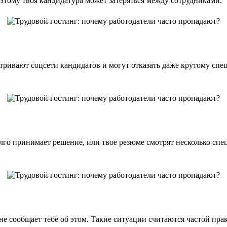
этому твоя кандидатура может затеряться между сотрудниками.
ривают соцсети кандидатов и могут отказать даже крутому спецу
олго принимает решение, или твое резюме смотрят несколько спе
 не сообщает тебе об этом. Такие ситуации считаются частой пра