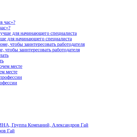
час»?
учше для начинающего специалиста
е, чтобы заинтересовать работодателя
ть
ем месте
рофессии
А, Группа Компаний, Александров Гай
ров Гай