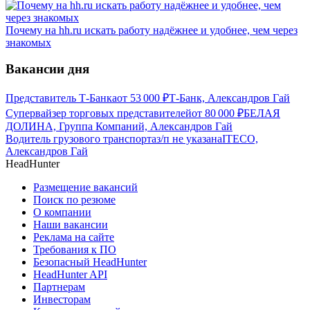
Почему на hh.ru искать работу надёжнее и удобнее, чем через
знакомых
Вакансии дня
Представитель Т-Банка
от
53 000
₽
Т-Банк, Александров Гай
Супервайзер торговых представителей
от
80 000
₽
БЕЛАЯ
ДОЛИНА, Группа Компаний, Александров Гай
Водитель грузового транспорта
з/п не указана
ITECO,
Александров Гай
HeadHunter
Размещение вакансий
Поиск по резюме
О компании
Наши вакансии
Реклама на сайте
Требования к ПО
Безопасный HeadHunter
HeadHunter API
Партнерам
Инвесторам