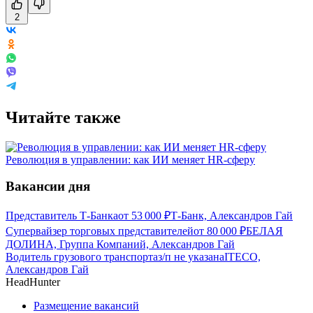
2
Читайте также
Революция в управлении: как ИИ меняет HR-сферу
Вакансии дня
Представитель Т-Банка
от
53 000
₽
Т-Банк, Александров Гай
Супервайзер торговых представителей
от
80 000
₽
БЕЛАЯ
ДОЛИНА, Группа Компаний, Александров Гай
Водитель грузового транспорта
з/п не указана
ITECO,
Александров Гай
HeadHunter
Размещение вакансий