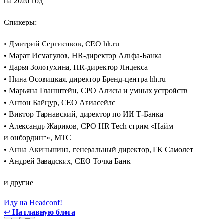
на 2026 год
Спикеры:
• Дмитрий Сергиенков, CEO hh.ru
• Марат Исмагулов, HR-директор Альфа-Банка
• Дарья Золотухина, HR-директор Яндекса
• Нина Осовицкая, директор Бренд-центра hh.ru
• Марьяна Гланштейн, CPO Алисы и умных устройств
• Антон Байцур, CEO Авиасейлс
• Виктор Тарнавский, директор по ИИ Т-Банка
• Александр Жариков, CPO HR Tech стрим «Найм
и онбординг», МТС
• Анна Акиньшина, генеральный директор, ГК Самолет
• Андрей Завадских, СЕО Точка Банк
и другие
Иду на Headconf!
↩
На главную блога