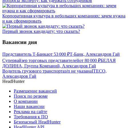
Вопросы эксперту: как удержать сотрудников
Корпоративная культура в небольших компаниях: зачем нужна
и как сформировать
Первый звонок кандидату: что сказать?
Вакансии дня
Представитель Т-Банка
от
53 000
₽
Т-Банк, Александров Гай
Супервайзер торговых представителей
от
80 000
₽
БЕЛАЯ
ДОЛИНА, Группа Компаний, Александров Гай
Водитель грузового транспорта
з/п не указана
ITECO,
Александров Гай
HeadHunter
Размещение вакансий
Поиск по резюме
О компании
Наши вакансии
Реклама на сайте
Требования к ПО
Безопасный HeadHunter
HeadHunter API