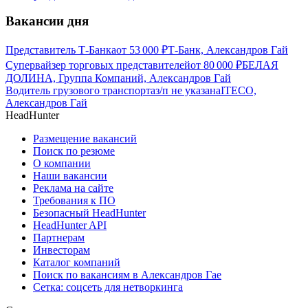
Вакансии дня
Представитель Т-Банка
от
53 000
₽
Т-Банк, Александров Гай
Супервайзер торговых представителей
от
80 000
₽
БЕЛАЯ
ДОЛИНА, Группа Компаний, Александров Гай
Водитель грузового транспорта
з/п не указана
ITECO,
Александров Гай
HeadHunter
Размещение вакансий
Поиск по резюме
О компании
Наши вакансии
Реклама на сайте
Требования к ПО
Безопасный HeadHunter
HeadHunter API
Партнерам
Инвесторам
Каталог компаний
Поиск по вакансиям в Александров Гае
Сетка: соцсеть для нетворкинга