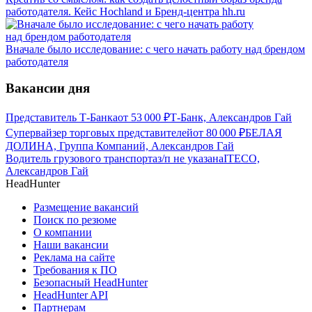
работодателя. Кейс Hochland и Бренд-центра hh.ru
Вначале было исследование: с чего начать работу над брендом
работодателя
Вакансии дня
Представитель Т-Банка
от
53 000
₽
Т-Банк, Александров Гай
Супервайзер торговых представителей
от
80 000
₽
БЕЛАЯ
ДОЛИНА, Группа Компаний, Александров Гай
Водитель грузового транспорта
з/п не указана
ITECO,
Александров Гай
HeadHunter
Размещение вакансий
Поиск по резюме
О компании
Наши вакансии
Реклама на сайте
Требования к ПО
Безопасный HeadHunter
HeadHunter API
Партнерам