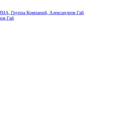
А, Группа Компаний, Александров Гай
ров Гай