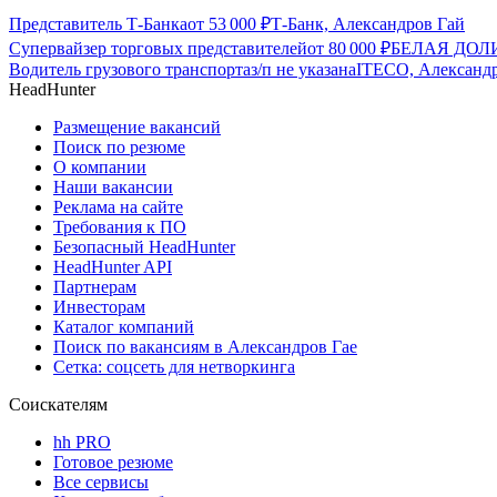
Представитель Т-Банка
от
53 000
₽
Т-Банк, Александров Гай
Супервайзер торговых представителей
от
80 000
₽
БЕЛАЯ ДОЛИН
Водитель грузового транспорта
з/п не указана
ITECO, Александ
HeadHunter
Размещение вакансий
Поиск по резюме
О компании
Наши вакансии
Реклама на сайте
Требования к ПО
Безопасный HeadHunter
HeadHunter API
Партнерам
Инвесторам
Каталог компаний
Поиск по вакансиям в Александров Гае
Сетка: соцсеть для нетворкинга
Соискателям
hh PRO
Готовое резюме
Все сервисы