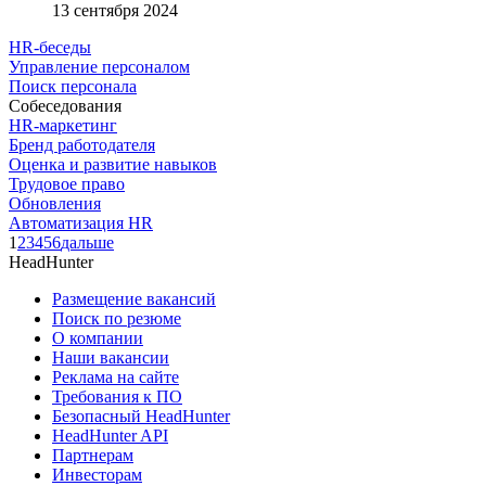
13 сентября 2024
HR-беседы
Управление персоналом
Поиск персонала
Собеседования
HR-маркетинг
Бренд работодателя
Оценка и развитие навыков
Трудовое право
Обновления
Автоматизация HR
1
2
3
4
5
6
дальше
HeadHunter
Размещение вакансий
Поиск по резюме
О компании
Наши вакансии
Реклама на сайте
Требования к ПО
Безопасный HeadHunter
HeadHunter API
Партнерам
Инвесторам