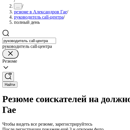
/
/
...
резюме в Александров Гае
/
руководитель call-центра
/
полный день
руководитель call-центра
Резюме
Найти
Резюме соискателей на должно
Гае
Чтобы видеть все резюме, зарегистрируйтесь
После регистрации покажем ещё 3 и откроем фото