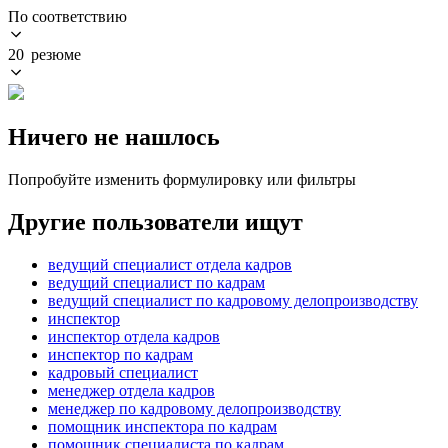
По соответствию
20 резюме
Ничего не нашлось
Попробуйте изменить формулировку или фильтры
Другие пользователи ищут
ведущий специалист отдела кадров
ведущий специалист по кадрам
ведущий специалист по кадровому делопроизводству
инспектор
инспектор отдела кадров
инспектор по кадрам
кадровый специалист
менеджер отдела кадров
менеджер по кадровому делопроизводству
помощник инспектора по кадрам
помощник специалиста по кадрам