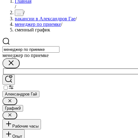
Главная
/
/
...
вакансии в Александров Гае
/
менеджер по приемке
/
сменный график
менеджер по приемке
Александров Гай
График
9
Рабочие часы
Опыт