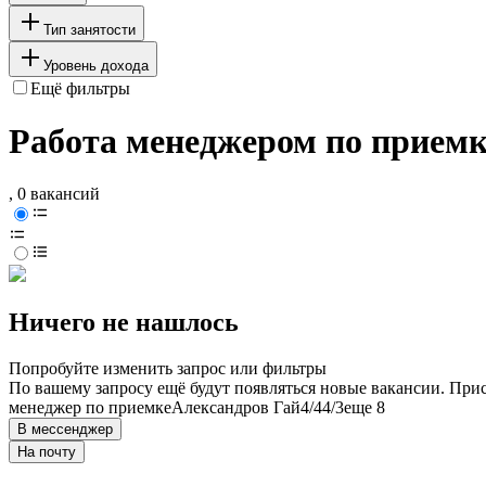
Тип занятости
Уровень дохода
Ещё фильтры
Работа менеджером по приемк
, 0 вакансий
Ничего не нашлось
Попробуйте изменить запрос или фильтры
По вашему запросу ещё будут появляться новые вакансии. При
менеджер по приемке
Александров Гай
4/4
4/3
еще 8
В мессенджер
На почту