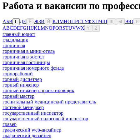
Работа и вакансии по професс
А
Б
В
Д
Е
Ж
З
И
К
Л
М
Н
О
П
Р
С
Т
У
Ф
Х
Ц
Ч
Ш
Э
Ю
Г
Ё
Й
Щ
Ы
Я
A
B
C
D
E
F
G
H
I
J
K
L
M
N
O
P
Q
R
S
T
U
V
W
X
Y
Z
главный юрист
гладильщик
горничная
горничная в мини-отель
горничная в хостел
горничная гостиницы
горничная номерного фонда
горнорабочий
горный диспетчер
горный инженер
горный инженер-проектировщик
горный мастер
госпитальный медицинский представитель
гостевой менеджер
государственный инспектор
государственный налоговый инспектор
гравер
графический web-дизайнер
графический дизайнер