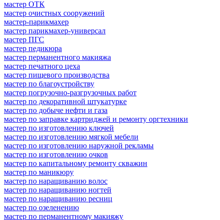
мастер ОТК
мастер очистных сооружений
мастер-парикмахер
мастер парикмахер-универсал
мастер ПГС
мастер педикюра
мастер перманентного макияжа
мастер печатного цеха
мастер пищевого производства
мастер по благоустройству
мастер погрузочно-разгрузочных работ
мастер по декоративной штукатурке
мастер по добыче нефти и газа
мастер по заправке картриджей и ремонту оргтехники
мастер по изготовлению ключей
мастер по изготовлению мягкой мебели
мастер по изготовлению наружной рекламы
мастер по изготовлению очков
мастер по капитальному ремонту скважин
мастер по маникюру
мастер по наращиванию волос
мастер по наращиванию ногтей
мастер по наращиванию ресниц
мастер по озеленению
мастер по перманентному макияжу