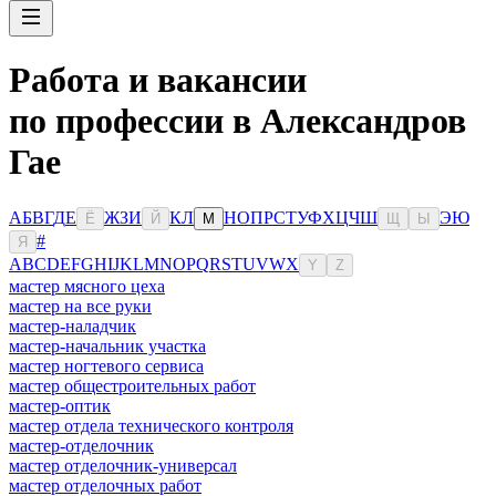
Работа и вакансии
по профессии в Александров
Гае
А
Б
В
Г
Д
Е
Ж
З
И
К
Л
Н
О
П
Р
С
Т
У
Ф
Х
Ц
Ч
Ш
Э
Ю
Ё
Й
М
Щ
Ы
#
Я
A
B
C
D
E
F
G
H
I
J
K
L
M
N
O
P
Q
R
S
T
U
V
W
X
Y
Z
мастер мясного цеха
мастер на все руки
мастер-наладчик
мастер-начальник участка
мастер ногтевого сервиса
мастер общестроительных работ
мастер-оптик
мастер отдела технического контроля
мастер-отделочник
мастер отделочник-универсал
мастер отделочных работ