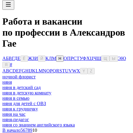
Работа и вакансии
по профессии в Александров
Гае
А
Б
В
Г
Д
Е
Ж
З
И
К
Л
М
О
П
Р
С
Т
У
Ф
Х
Ц
Ч
Ш
Э
Ю
Ё
Й
Н
Щ
Ы
#
Я
A
B
C
D
E
F
G
H
I
J
K
L
M
N
O
P
Q
R
S
T
U
V
W
X
Y
Z
ночной флорист
няня
няня в детский сад
няня в детскую комнату
няня в семью
няня для детей с ОВЗ
няня к грудничку
няня на час
няня-педагог
няня со знанием английского языка
В начало
5
6
7
8
9
10