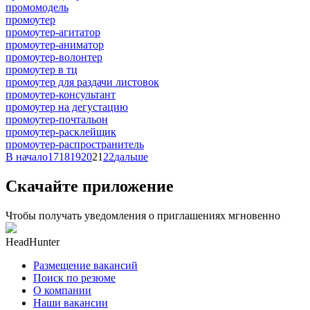
промомодель
промоутер
промоутер-агитатор
промоутер-аниматор
промоутер-волонтер
промоутер в тц
промоутер для раздачи листовок
промоутер-консультант
промоутер на дегустацию
промоутер-почтальон
промоутер-расклейщик
промоутер-распространитель
В начало
17
18
19
20
21
22
дальше
Скачайте приложение
Чтобы получать уведомления о приглашениях мгновенно
HeadHunter
Размещение вакансий
Поиск по резюме
О компании
Наши вакансии