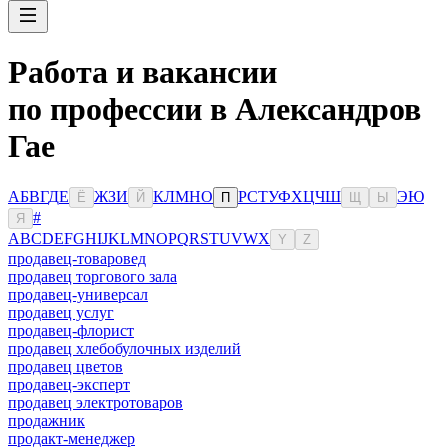
Работа и вакансии
по профессии в Александров
Гае
А
Б
В
Г
Д
Е
Ж
З
И
К
Л
М
Н
О
Р
С
Т
У
Ф
Х
Ц
Ч
Ш
Э
Ю
Ё
Й
П
Щ
Ы
#
Я
A
B
C
D
E
F
G
H
I
J
K
L
M
N
O
P
Q
R
S
T
U
V
W
X
Y
Z
продавец-товаровед
продавец торгового зала
продавец-универсал
продавец услуг
продавец-флорист
продавец хлебобулочных изделий
продавец цветов
продавец-эксперт
продавец электротоваров
продажник
продакт-менеджер