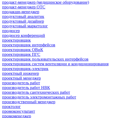
продакт-менеджер (медицинское оборудование)
продакт-менеджер ОТС
продакшн-менеджер
продуктовый аналитик
продуктовый дизайнер
продуктовый маркетолог
продюсер
продюсер конференций
проектировщик
проектировщик интерфейсов
проектировщик ОВиК
проектировщик ПГС
проектировщик пользовательских интерфейсов
проектировщик систем вентиляции и кондиционирования
проектировщик-электрик
проектный инженер
проектный менеджер
производитель работ
производитель работ НВК
производитель сантехнических работ
производитель электромонтажных работ
производственный менеджер
проктолог
промоконсультант
промоменеджер