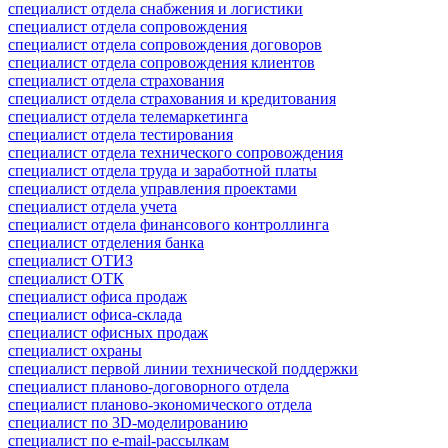
специалист отдела снабжения и логистики
специалист отдела сопровождения
специалист отдела сопровождения договоров
специалист отдела сопровождения клиентов
специалист отдела страхования
специалист отдела страхования и кредитования
специалист отдела телемаркетинга
специалист отдела тестирования
специалист отдела технического сопровождения
специалист отдела труда и заработной платы
специалист отдела управления проектами
специалист отдела учета
специалист отдела финансового контроллинга
специалист отделения банка
специалист ОТИЗ
специалист ОТК
специалист офиса продаж
специалист офиса-склада
специалист офисных продаж
специалист охраны
специалист первой линии технической поддержки
специалист планово-договорного отдела
специалист планово-экономического отдела
специалист по 3D-моделированию
специалист по e-mail-рассылкам