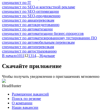
специалист по IT
специалист по SEO-и контекстной рекламе
специалист по SEO-оптимизации
специалист по SEO-продвижению
специалист по авиаперевозкам
специалист по автокредитованию
специалист по автоматизации
специалист по автоматизации бизнес-процессов
специалист по автоматизированному тестированию ПО
специалист по автомобильным перевозкам
специалист по автоперевозкам
специалист по автострахованию
В начало
10
11
12
13
14
...
36
дальше
Скачайте приложение
Чтобы получать уведомления о приглашениях мгновенно
HeadHunter
Размещение вакансий
Поиск по резюме
О компании
Наши вакансии