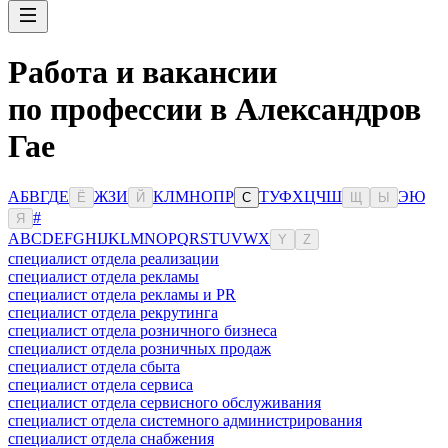
Работа и вакансии
по профессии в Александров
Гае
А
Б
В
Г
Д
Е
Ж
З
И
К
Л
М
Н
О
П
Р
Т
У
Ф
Х
Ц
Ч
Ш
Э
Ю
Ё
Й
С
Щ
Ы
#
Я
A
B
C
D
E
F
G
H
I
J
K
L
M
N
O
P
Q
R
S
T
U
V
W
X
Y
Z
специалист отдела реализации
специалист отдела рекламы
специалист отдела рекламы и PR
специалист отдела рекрутинга
специалист отдела розничного бизнеса
специалист отдела розничных продаж
специалист отдела сбыта
специалист отдела сервиса
специалист отдела сервисного обслуживания
специалист отдела системного администрирования
специалист отдела снабжения