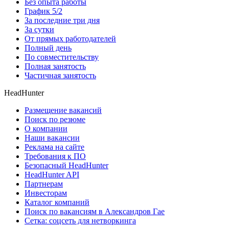
Без опыта работы
График 5/2
За последние три дня
За сутки
От прямых работодателей
Полный день
По совместительству
Полная занятость
Частичная занятость
HeadHunter
Размещение вакансий
Поиск по резюме
О компании
Наши вакансии
Реклама на сайте
Требования к ПО
Безопасный HeadHunter
HeadHunter API
Партнерам
Инвесторам
Каталог компаний
Поиск по вакансиям в Александров Гае
Сетка: соцсеть для нетворкинга