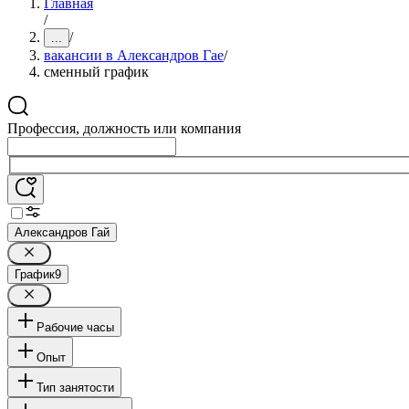
Главная
/
/
...
вакансии в Александров Гае
/
сменный график
Профессия, должность или компания
Александров Гай
График
9
Рабочие часы
Опыт
Тип занятости